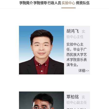
学院简介
学院领导
行政人员
实验中心
师资队伍
胡鸿飞
实
验中心主任
实验中心主
任，毕业于广
西民族大学艺
术学院音乐表
演专业。
详细>>
覃柏铭
实
验中心副主任